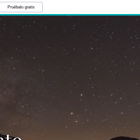
Pruébalo gratis
M
nto